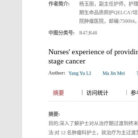
作者简介:
杨玉丽，副主任护师，护理
期生命品质照护QELCA?
院肿瘤医院，邮编:750004，电
中图分类号:
R47;R48
Nurses' experience of providin
stage cancer
Author:
Yang Yu LI
Ma Jin Mei
|
|
|
摘要
访问统计
参考
摘要:
目的:深入了解护士对从治疗期过渡到终
法:对 12 名肿瘤科护士，就治疗为主过渡