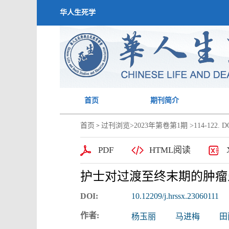
华人生死学
首页
期刊简介
首页
过刊浏览
>
2023年第卷第1期
>114-122. DO
>
PDF
HTML阅读
护士对过渡至终末期的肿瘤
DOI:
10.12209/j.hrssx.23060111
作者:
杨玉丽
马进梅
田