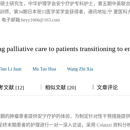
硕士研究生，中华护理学会安宁疗护专科护士，第五期中英联合
培训师，第34期日本笹川医学奖学金获得者，通讯地址:宁 夏医科
子邮箱:heyy1666@163.com
g palliative care to patients transitioning to e
Tian Li Juan
Mu Tao Hua
Wang Zhi Xia
|
|
|
|
文献 [12]
相似文献 [20]
文章评论
末期的肿瘤患者提供安宁疗护的体验，为制定针对性干预措施提
至终末期患者的护理进行一对一深入访谈，采用 Colaizzi 资料