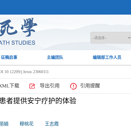
征稿启事
主编团队
编辑部工作人员
I:10.12209/j.hrssx.23060111
XML下载
导出引用
引用提醒
患者提供安宁疗护的体验
丽娟
穆桃花
王志霞