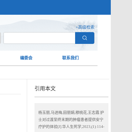
+高级检索
编委会
联系我们
引用本文
杨玉丽,马进梅,田丽娟,穆桃花,王志霞.护
士对过渡至终末期的肿瘤患者提供安宁
疗护的体验[J].华人生死学,2023,(1):114-