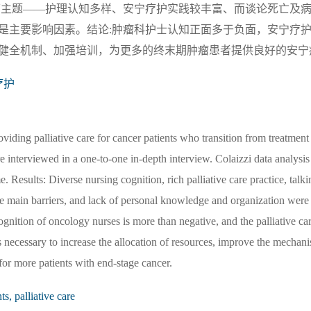
下主题——护理认知多样、安宁疗护实践较丰富、而谈论死亡及
是主要影响因素。结论:肿瘤科护士认知正面多于负面，安宁疗
健全机制、加强培训，为更多的终末期肿瘤患者提供良好的安宁
疗护
viding palliative care for cancer patients who transition from treatment
e interviewed in a one-to-one in-depth interview. Colaizzi data analys
e. Results: Diverse nursing cognition, rich palliative care practice, talk
he main barriers, and lack of personal knowledge and organization were
gnition of oncology nurses is more than negative, and the palliative car
t is necessary to increase the allocation of resources, improve the mechani
 for more patients with end-stage cancer.
ts, palliative care