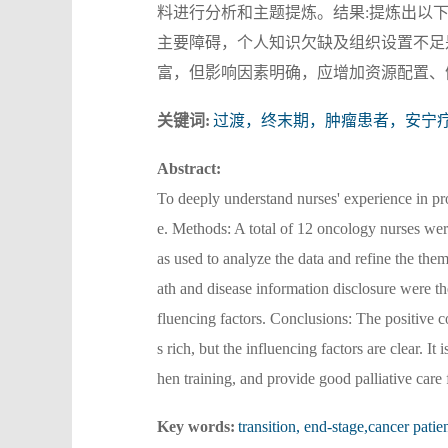
料进行分析和主题提炼。结果:提炼出以
主要障碍，个人知识欠缺及组织设置不足
富，但影响因素明确，应增加资源配置、
关键词:
过渡，终末期，肿瘤患者，安宁
Abstract:
To deeply understand nurses' experience in pro
e. Methods: A total of 12 oncology nurses wer
as used to analyze the data and refine the them
ath and disease information disclosure were t
fluencing factors. Conclusions: The positive co
s rich, but the influencing factors are clear. I
hen training, and provide good palliative care
Key words:
transition, end-stage,cancer patien