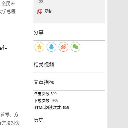
122
 全民末
大学总医
复制
分享
nd-
相关视频
文章指标
点击次数:
599
下载次数:
935
HTML阅读次数:
859
供参考。方
历史
分析方法对资