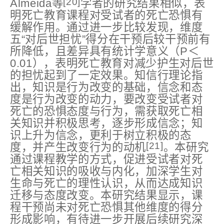
[20]
Almeida等
学者的研究结果相似，表
明死亡教育课程对受试者的死亡恐惧有
缓解作用。通过进一步比较发现，维度
五“对后世担忧”得分在干预后较干预前有
所降低，且差异具有统计学意义（P＜
0.01），表明死亡教育对减少护生对后世
的担忧起到了一定效果。知信行理论指
出，知识是行为改变的基础，信念和态
度是行为改变的动力，要改变受试者对
死亡的恐惧态度与行为，需获取死亡相
关知识并积极思考，逐步形成信念；知
识上升为信念，更利于树立积极的态
[21]
度，并产生改变行为的动机
。本研究
通过课程教学的方式，促进受试者对死
亡相关知识的吸收与内化，加深学生对
生命与死亡的理性认识，从而达成知识
迁移与态度改变。本研究结果显示，课
程干预尚未对死亡恐惧其他维度的得分
形成影响，有待进一步开展后续研究深