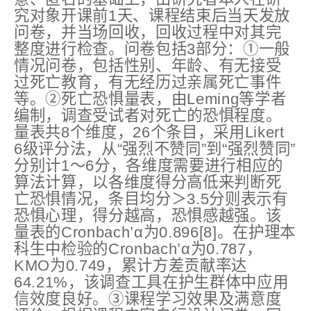
究对象开课前1天、课程结束后当天发放
问卷，并当场回收，回收过程中对其完
整度进行检查。问卷包括3部分：①一般
情况问卷，包括性别、年龄、有无接受
过死亡教育，有无经历过亲属死亡事件
等。②死亡恐惧量表，由Leming等学者
编制，调查受试者对死亡的恐惧程度。
量表共8个维度，26个条目，采用Likert
6级评分法，从“强烈不赞同”到“强烈赞同”
分别计1～6分，各维度需要进行相应的
算法计算，以各维度得分高低来判断死
亡恐惧情况，条目均分＞3.5分则表示有
恐惧心理，得分越高，恐惧感越强。该
量表的Cronbach’α为0.896[8]。在护理本
科生中检验的Cronbach’α为0.787，
KMO为0.749，累计方差贡献率达
64.21%，该调查工具在护生群体中应用
信效度良好。③课程学习效果及满意度