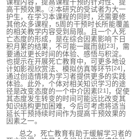
课程内容，提高课程干预的针对性、提
高干预效果。②本研究的受试者为大一
护生，在学习本课程的同时，还需要修
其他众多课程，5周的干预时长所能覆盖
的相关教学内容受到局限。且一个人死
亡态度的形成，是在综合因素影响下日
[23]
积月累的结果，不可能一蹴而就
，需
要通过更长时间的体验、感悟与积淀。
也提示在开展死亡教育中，可更多地设
[24]
计如影视欣赏法、模拟仿真等环节
，
通过创造情境为学习者提供更多的实践
体验。此外，个体对相关知识学习的途
[21]
径是改变态度的一个中介因素
，促使
其态度发生转变的时间可能远比改变其
知识结构更加困难，今后可考虑将适当
延长干预持续时间作为提高干预效果的
因素之一。
总之，死亡教育有助于缓解学习者的