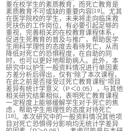
重在校学生的素质教育，而死亡教育是
[19]
素质教育不可或缺的重要内容
。尤其
在医学院校的学生，未来将走向临床救
死扶伤的工作岗位，有必要引起足够的
重视，完善相关的在校教育课程体系，
促进生死教育的普及与推广，帮助医学
生用科学理性的态度去看待死亡，从而
降低对死亡的恐惧程度，在自助的同
时，也可以更好地帮助病人。此外，本
研究中以护生一般资料情况进行单因素
方差分析后得出，仅有“除了本次课程，
在此之前是否接受过死亡教育课程”项目
差异有统计学意义（P＜0.05），与其他
相关研究结果相似，表明死亡教育课程
一定程度上能够缓解学生对于死亡的焦
虑，帮助学生用理性的态度对待死亡
[18]
。本次研究中的一般资料情况其他项
目对死亡恐惧得分影响均无统计学差异
的因素（P＞0.05），考虑可能是与本研