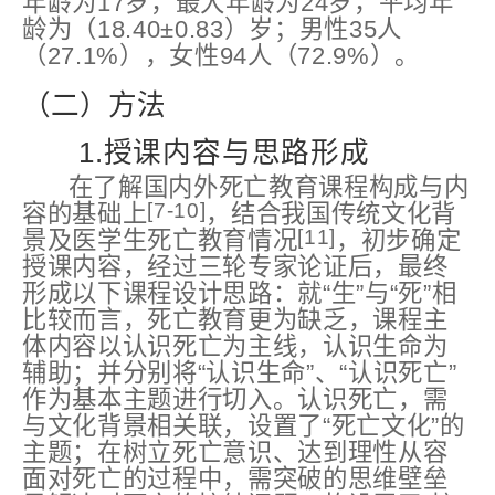
年龄为17岁，最大年龄为24岁，平均年
龄为（18.40±0.83）岁；男性35人
（27.1%），女性94人（72.9%）。
（二）方法
1.授课内容与思路形成
在了解国内外死亡教育课程构成与内
[7-10]
容的基础上
，结合我国传统文化背
[11]
景及医学生死亡教育情况
，初步确定
授课内容，经过三轮专家论证后，最终
形成以下课程设计思路：就“生”与“死”相
比较而言，死亡教育更为缺乏，课程主
体内容以认识死亡为主线，认识生命为
辅助；并分别将“认识生命”、“认识死亡”
作为基本主题进行切入。认识死亡，需
与文化背景相关联，设置了“死亡文化”的
主题；在树立死亡意识、达到理性从容
面对死亡的过程中，需突破的思维壁垒