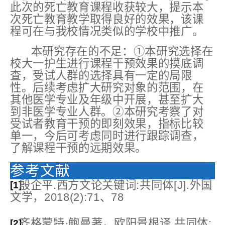
此次的死亡教育课程收获较大，提示本
次死亡教育教学取得良好的效果，该课
程可在与我校情况类似的学校中推广。
本研究存在的不足：①本研究选择在
校大一护生进行课程干预效果的摸底调
查，受试人群的选择具有一定的局限
性。后续考虑扩大研究对象的范围，在
其他医学专业及年级中开展，甚至扩大
到非医学专业人群。②本研究考察了对
受试者教育干预的即刻效果，指标比较
单一，今后可考虑同时进行跟踪调查，
了解课程干预的远期效果。
参考文献
殷企平.西方文论关键词:共同体[J].外国
[1]
文学，2018(2):71、78
齐格蒙特·鲍曼著，欧阳景根译.共同体:
[2]