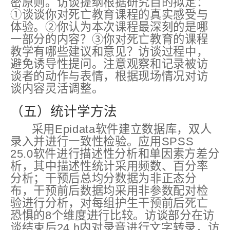
密原则。访谈提纲根据研究目的拟定：
①谈谈你对死亡教育课程的真实感受与
体验。②你认为本次课程最深刻的是哪
一部分的内容？③你对死亡教育的课程
教学有哪些建议和意见？访谈过程中，
避免诱导性提问。注意观察和记录被访
谈者的动作与表情，根据现场情况对访
谈内容灵活调整。
（五）统计学方法
采用Epidata软件建立数据库，双人
录入并进行一致性检验。应用SPSS
25.0软件进行描述性分析和单因素方差分
析，其中描述性统计采用频数、百分率
分析；干预后总均分数据为非正态分
布，干预前后数据均采用非参数配对检
验进行分析，对每组护生干预前后死亡
恐惧的8个维度进行比较。访谈部分在访
谈结束后24 h内对录音进行文字转录，访