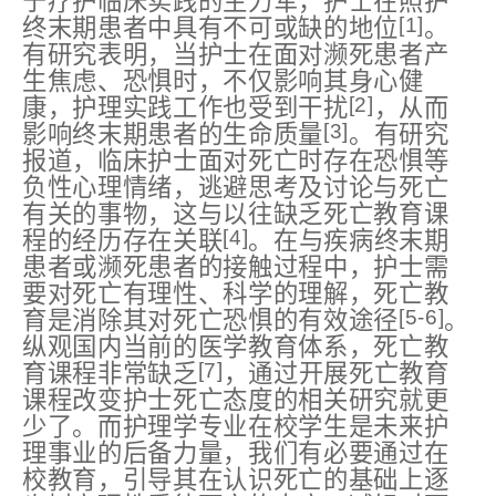
宁疗护临床实践的主力军，护士在照护
[1]
终末期患者中具有不可或缺的地位
。
有研究表明，当护士在面对濒死患者产
生焦虑、恐惧时，不仅影响其身心健
[2]
康，护理实践工作也受到干扰
，从而
[3]
影响终末期患者的生命质量
。有研究
报道，临床护士面对死亡时存在恐惧等
负性心理情绪，逃避思考及讨论与死亡
有关的事物，这与以往缺乏死亡教育课
[4]
程的经历存在关联
。在与疾病终末期
患者或濒死患者的接触过程中，护士需
要对死亡有理性、科学的理解，死亡教
[5-6]
育是消除其对死亡恐惧的有效途径
。
纵观国内当前的医学教育体系，死亡教
[7]
育课程非常缺乏
，通过开展死亡教育
课程改变护士死亡态度的相关研究就更
少了。而护理学专业在校学生是未来护
理事业的后备力量，我们有必要通过在
校教育，引导其在认识死亡的基础上逐