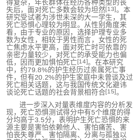
得复杂，年长群体在经历各种类型的丧
[13]
失后，面对死亡多数会较为坦然
。本
研究受试者为涉世未深的大一学生，其
死亡恐惧心理较为明显。从性别角度来
看，由于专业的原因，选择护理专业多
数为女性，相较于男性而言，女性的死
亡焦虑水平更高，面对死亡时可依靠的
亲密力量较少，对死亡的承受能力也偏
[14]
低，因而更加惧怕死亡
。在本研究
中，约79.8%的护生经历过亲属死亡事
件，但有20.2%的护生家庭中未曾谈及过
死亡相关话题，这与我国传统文化避讳
[15]
谈论死亡话题的社会背景相符合
。
进一步深入对量表维度内容的分析发
现，死亡恐惧测试得分中有5个维度的得
分均高于3.5分，表明护生死亡恐惧的来
源主要是害怕依赖他人、害怕痛苦、害
怕丧失尊严、害怕隔离、分离与孤独以