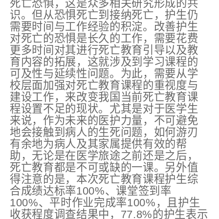
死亡恐惧，这是众多相关研究形成的共
识。但从恐惧死亡到接纳死亡，护生仍
需要时间与工作经验的积淀。改善护生
对死亡的恐惧是长久的工作，需要花费
更多时间对其进行死亡教育引导以及教
育内容的拓展，这就涉及到学习课程的
可及性与延续性问题。为此，需要从学
校层面加强对死亡教育课程的重视度与
建设工作，来改变我国当前死亡教育课
程设置不足的现状。尤其是对于医学生
来说，作为未来的医护力量，不可避免
地会接触到病人的生死问题，如何游刃
有余地为病人及其家属提供有效的帮
助，无论是在医学旅途之前还是之后，
死亡教育都是不可或缺的一课。另外值
得注意的是，本次死亡教育课程护生综
合成绩达标率100%、课堂签到率
100%、平时作业完成率100%，且护生
收获程度调查结果中，77.8%的护生表示