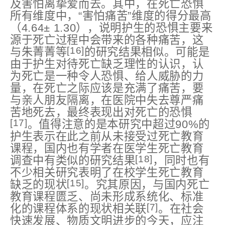
及害怕离挚爱而去。其中，在死亡恐惧
所有维度中，“害怕痛苦”维度的得分最高
（4.64± 1.30），说明护生的恐惧主要来
源于死亡过程中会带来的各种痛苦，这
[16]
与朱菁菁等
的研究结果相似。可能是
由于护生对待死亡缺乏理性的认识，认
为死亡是一种令人恐惧、给人威胁的力
量，在死亡之际应该是充满了痛苦，要
与亲人朋友隔离，在医院中失去尊严痛
苦地死去，最终表现出对死亡的恐惧
[17]
。值得注意的是本研究中超过90%的
护生表示在此之前从未接受过死亡教育
课程，国内也有学者在医学生死亡教育
[18]
调查中有类似的研究结果
，同时也有
不少相关研究表明了在校学生死亡教育
[15]
缺乏的现状
。究其原因，与国内死亡
教育课程匮乏、尚未形成系统化、标准
[7]
化的课程体系的现状相关联
。在社会
快速发展、物质文明进步的今天，应注