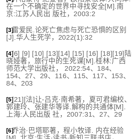
在一个不确定的世界中寻找安全[M].南
京:江苏人民出 版社，2003:2
雷爱民.论死亡焦虑与死亡恐惧的区别
[3]
[J].华人生死学，2022(1):32
[6] [9] [10] [13][14] [15] [16] [18][19]陆
[4]
晓娅著，旅行中的生死课[M].桂林:广西
师范大学出版社， 2022:54、184、
154、27、29、116、115、117、153、
84、203
[21][法]让-吕克·南希著，夏可君编校、
[5]
郭建玲、张建华等译.解构的共通体[M].
上海:人民出版 社，2007:31、27、29
乔治·巴塔耶著，程小牧译. 内在经验
[6]
[M]. 北京:生活·读书·新知三联书店，